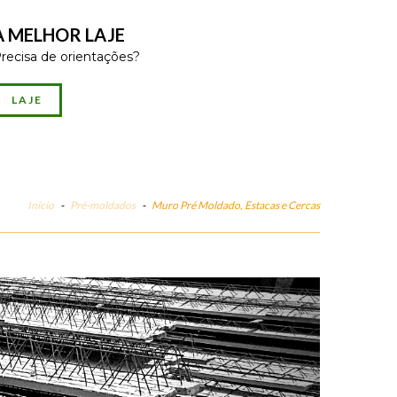
A MELHOR LAJE
recisa de orientações?
LAJE
Início
-
Pré-moldados
-
Muro Pré Moldado, Estacas e Cercas